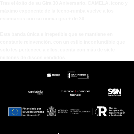
Tras el éxito de su
Gira 30 Aniversario
, CAMELA, icono y
máximo exponente de la tecno-rumba vuelve a los
escenarios con su nueva gira
+ de 30
.
Esta banda única e irrepetible que se mantiene en
constante reinvención, con un estilo inconfundible que
solo les pertenece a ellos, cuenta con más de siete
millones de discos vendidos.