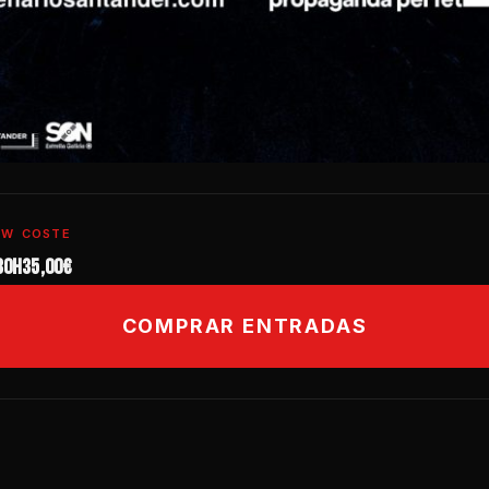
OW
COSTE
30h
35,00€
COMPRAR ENTRADAS