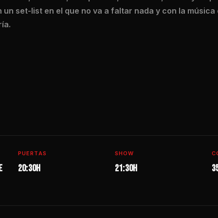
 un set-list en el que no va a faltar nada y con la música
ía.
PUERTAS
SHOW
C
e
20:30H
21:30h
3