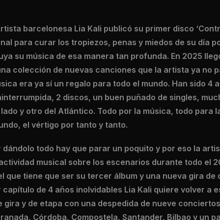
tista barcelonesa Lia Kali publicó su primer disco ‘Cont
nal para curar los tropiezos, penas y miedos de su día 
suya su música de esa manera tan profunda. En 2025 llegó 
a colección de nuevas canciones que la artista ya no par
úsica era ya sí un regalo para todo el mundo. Han sido 4
ninterrumpida, 2 discos, un buen puñado de singles, muc
lado y otro del Atlántico. Todo por la música, todo para
undo, el vértigo por tanto y tanto.
 dándolo todo hay que parar un poquito y por eso la arti
 actividad musical sobre los escenarios durante todo el 2
l que tiene que ser su tercer álbum y una nueva gira de 
 capítulo de 4 años inolvidables Lia Kali quiere volver a 
e gira y de etapa con una despedida de nueve conciertos
 Granada, Córdoba, Compostela, Santander, Bilbao y un pa