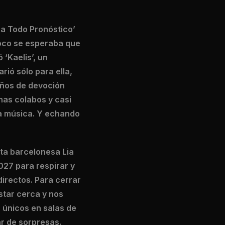
ra Todo Pronóstico’
poco se esperaba que
‘Kaelis’, un
ió sólo para ella,
 años de devoción
has colabos y casi
 la música. Y echando
sta barcelonesa Lia
027 para respirar y
directos. Para cerrar
estar cerca y nos
 únicos en salas de
r de sorpresas.