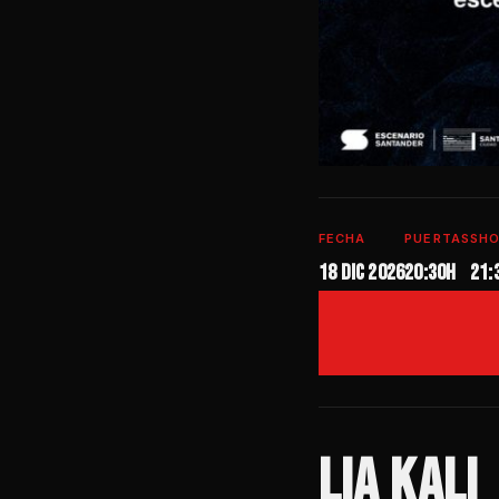
FECHA
PUERTAS
SH
18 dic 2026
20:30H
21:
LIA KALI