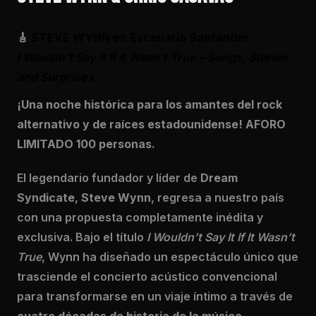
🎸
STEVE WYNN en Escenario Santander
I Wouldn’t Say It If It Wasn’t True – Songs, Stories
and Surprises
¡Una noche histórica para los amantes del rock
alternativo y de raíces estadounidense! AFORO
LIMITADO 100 personas.
El legendario fundador y líder de
Dream
Syndicate
,
Steve Wynn
, regresa a nuestro país
con una propuesta completamente inédita y
exclusiva. Bajo el título
I Wouldn’t Say It If It Wasn’t
True
, Wynn ha diseñado un espectáculo único que
trasciende el concierto acústico convencional
para transformarse en un viaje íntimo a través de