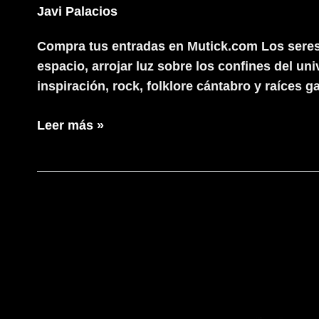
Javi Palacios
Compra tus entradas en Mutick.com Los seres h
espacio, arrojar luz sobre los confines del u
inspiración, rock, folklore cántabro y raíces g
Los
Leer más »
Estanques
y
el
Canijo
de
Jerez