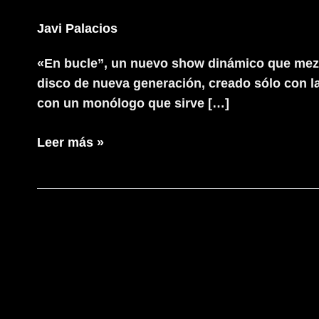
Javi Palacios
«En bucle”, un nuevo show dinámico que mezc
disco de nueva generación, creado sólo con la 
con un monólogo que sirve […]
Grison
Leer más »
presenta
«En
bucle»