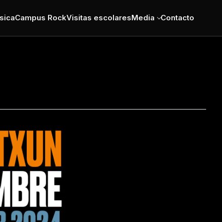
sica
Campus Rock
Visitas escolares
Media
Contacto