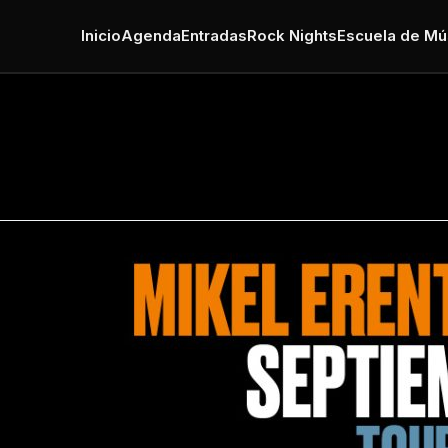
Inicio
Agenda
Entradas
Rock Nights
Escuela de Mú