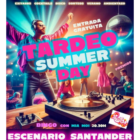
80
´s
Show
U2
The
Cure
Depeche
Mode