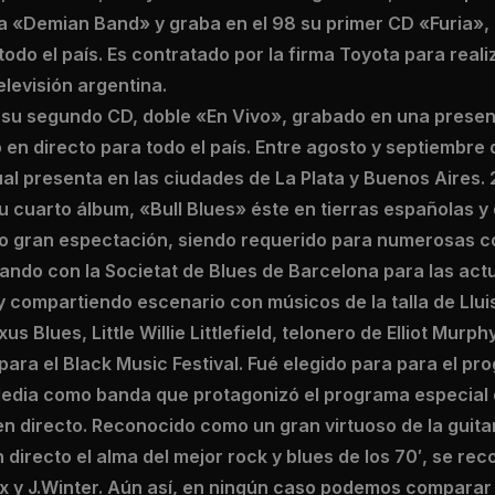
ma «Demian Band» y graba en el 98 su primer CD «Furia»,
odo el país. Es contratado por la firma Toyota para real
televisión argentina.
a su segundo CD, doble «En Vivo», grabado en una presen
 en directo para todo el país. Entre agosto y septiembre
al presenta en las ciudades de La Plata y Buenos Aires. 
u cuarto álbum, «Bull Blues» éste en tierras españolas y
do gran espectación, siendo requerido para numerosas c
ando con la Societat de Blues de Barcelona para las act
y compartiendo escenario con músicos de la talla de Llui
us Blues, Little Willie Littlefield, telonero de Elliot Mur
para el Black Music Festival. Fué elegido para para el pr
edia como banda que protagonizó el programa especial 
en directo. Reconocido como un gran virtuoso de la guit
directo el alma del mejor rock y blues de los 70′, se rec
 y J.Winter. Aún así, en ningún caso podemos comparar lo