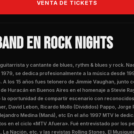
VENTA DE TICKETS
BAND EN ROCK NIGHTS
uitarrista y cantante de blues, rythm & blues y rock. N
n 1979, se dedica profesionalmente a la música desde 19
. A los 15 años fues telonero de Jimmie Vaughan, junto 
o de Huracán en Buenos Aires en el homenaje a Stevie Ra
o la oportunidad de compartir escenario con reconocido
r, David Lebon, Ricardo Mollo (Divididos) Pappo, Jorge P
Alejandro Medina (Maná), etc En el año 1997 MTV le dedi
os en el ciclo «MTV Afuera». Fué entrevistado por los pe
 La Nación, etc. y las revistas Rolling Stones, El Musiquer