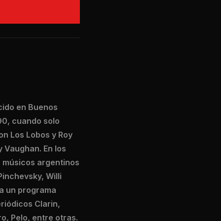
acido en Buenos
90, cuando solo
con Los Lobos y Roy
y Vaughan. En los
s músicos argentinos
inchevsky, Willi
ca un programa
riódicos Clarin,
o, Pelo, entre otras.