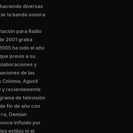
 haciendo diversas
izar la banda sonora
tación para Radio
 de 2001 graba
2005 ha sido el año
 que previo a su
olaboraciones y
uaciones de las
s Coloma, Agustí
phy y recientemente
ograma de televisión
de fin de año con
arra, Demian
onoce influido por
s estilos ni el