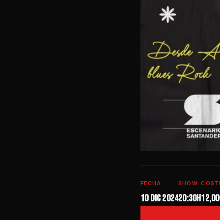
FECHA
SHOW
COST
10 dic 2024
20:30h
12,00