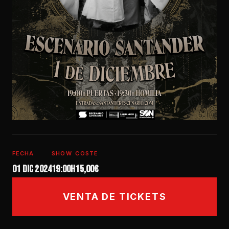
FECHA
SHOW
COSTE
01 dic 2024
19:00h
15,00€
VENTA DE TICKETS