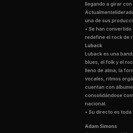
llegando a girar con
Actualmenteliderada
una de sus producci
• Se han convertido 
redefine el rock de
Luback
Luback es una banda
blues, el folk y el 
lleno de alma, la fo
vocales, ritmos orgán
cuentan con álbumes
consolidándose como
nacional.
• Su directo es tod
Adam Simons