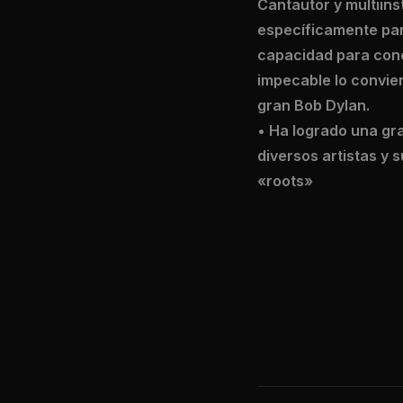
Cantautor y multiin
específicamente para
capacidad para cone
impecable lo convier
gran Bob Dylan.
• Ha logrado una gra
diversos artistas y 
«roots»