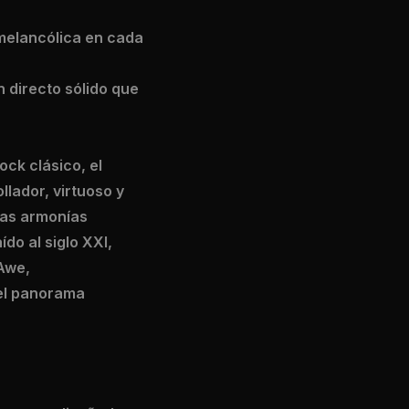
 melancólica en cada
n directo sólido que
ck clásico, el
llador, virtuoso y
das armonías
ído al siglo XXI,
Awe,
el panorama