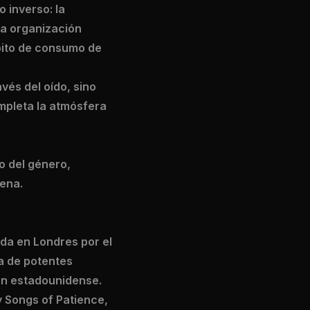
 inverso: la
 la organización
ábito de consumo de
avés del oído, sino
mpleta la atmósfera
o del género,
cena.
da en Londres por el
a de potentes
ión estadounidense.
y Songs of Patience,