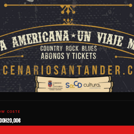
OW
COSTE
:30h
20,00€