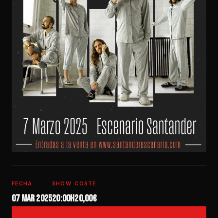
FECHA
SHOW
COSTE
07 mar 2025
20:00h
20,00€