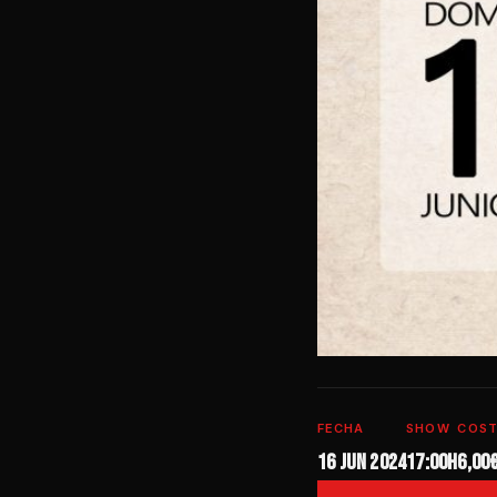
FECHA
SHOW
COS
16 jun 2024
17:00h
6,00