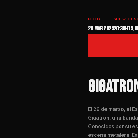
FECHA
SHOW
COS
29 mar 2024
20:30h
15,0
GIGATRO
El 29 de marzo, el E
Gigatrón, una banda 
Conocidos por su est
escena metalera. Es