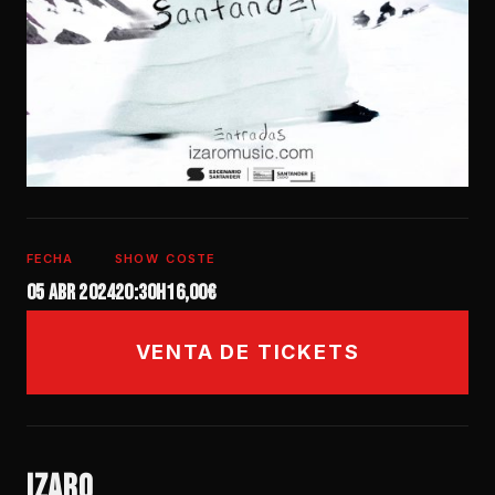
FECHA
SHOW
COSTE
05 abr 2024
20:30h
16,00€
VENTA DE TICKETS
IZARO