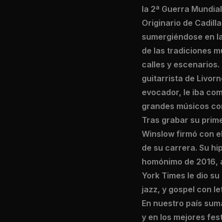
la 2ª Guerra Mundial 
Originario de Cadil
sumergiéndose en la
de las tradiciones 
calles y escenarios.
guitarrista de Livorn
evocador, le iba co
grandes músicos com
Tras grabar su prime
Winslow firmó con e
de su carrera. Su hi
homónimo de 2016, a
York Times le dio s
jazz, y gospel con l
En nuestro país suma
y en los mejores fes