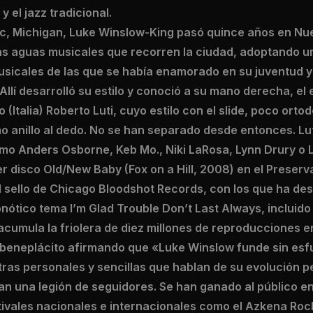
y el jazz tradicional.
lac, Michigan, Luke Winslow-King pasó quince años en N
s aguas musicales que recorren la ciudad, adoptando un
musicales de las que se había enamorado en su juventud 
 Allí desarrolló su estilo y conoció a su mano derecha, el
o (Italia) Roberto Luti, cuyo estilo con el slide, poco ort
mo anillo al dedo. No se han separado desde entonces. L
o Anders Osborne, Keb Mo., Niki LaRosa, Lynn Drury o 
r disco Old/New Baby (Fox on a Hill, 2008) en el Preserva
l sello de Chicago Bloodshot Records, con los que ha des
pnótico tema I’m Glad Trouble Don’t Last Always, incluido
cumula la friolera de diez millones de reproducciones e
u beneplácito afirmando que «Luke Winslow funde sin esf
etras personales y sencillas que hablan de su evolución pe
n una legión de seguidores. Se han ganado al público en 
tivales nacionales e internacionales como el Azkena Rock