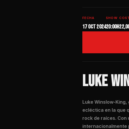
FECHA
SHOW
COS
17 oct 2024
20:00h
22,0
LUKE WIN
Luke Winslow-King, 
ecléctica en la que 
rock de raíces. Con
internacionalmente p