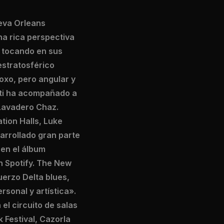
ueva Orleans
a rica perspectiva
y tocando en sus
 estratosférico
odoxo, pero angular y
uti ha acompañado a
Lavadero Chaz.
tion Halls, Luke
arrollado gran parte
 en el álbum
n Spotify. The New
uerzo Delta blues,
rsonal y artística».
el circuito de salas
 Festival, Cazorla