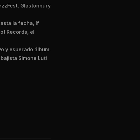
JazzFest, Glastonbury
sta la fecha, If
ot Records, el
vo y esperado álbum.
bajista Simone Luti