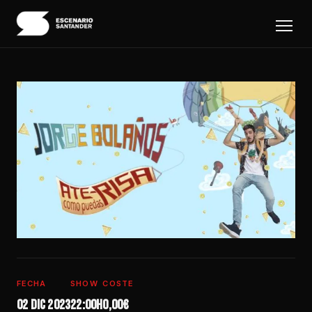
FECHA
SHOW
COSTE
02 dic 2023
22:00h
0,00€