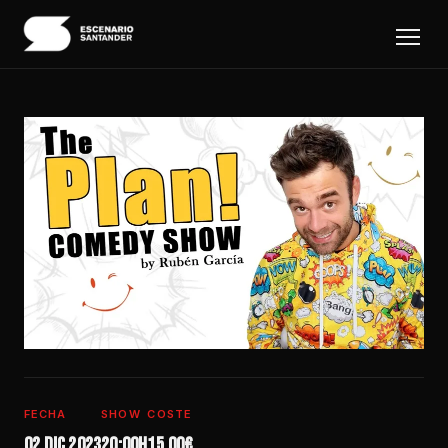
FECHA
SHOW
COSTE
02 dic 2023
20:00h
15,00€