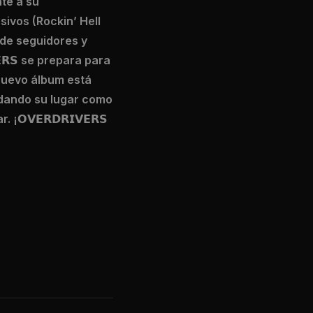
te a su
sivos (Rockin’ Hell
 de seguidores y
𝗥𝗦 se prepara para
e nuevo álbum está
idando su lugar como
𝗩𝗘𝗥𝗗𝗥𝗜𝗩𝗘𝗥𝗦