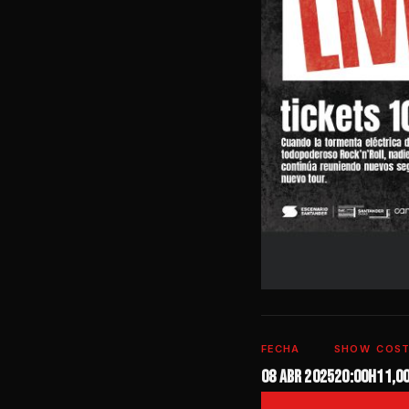
FECHA
SHOW
COS
08 abr 2025
20:00h
11,0