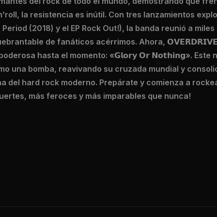
mantes del rock de todo el mundo, demostrando que fren
oll, la resistencia es inútil. Con tres lanzamientos explo
 Period (2018) y el EP Rock Out!), la banda reunió a miles
uebrantable de fanáticos acérrimos. Ahora, 𝗢𝗩𝗘𝗥𝗗𝗥𝗜𝗩
erosa hasta el momento: «𝗚𝗹𝗼𝗿𝘆 𝗢𝗿 𝗡𝗼𝘁𝗵𝗶𝗻𝗴». Est
mo una bomba, reavivando su cruzada mundial y consol
 del hard rock moderno. Prepárate y comienza a rockear. ¡
fuertes, más feroces y más imparables que nunca!