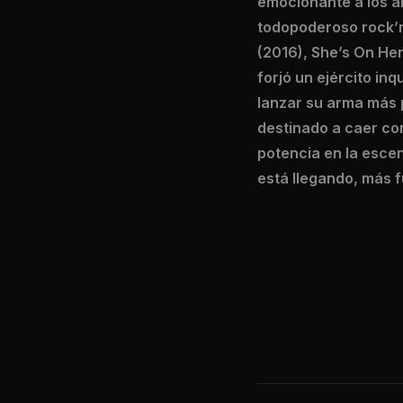
emocionante a los a
todopoderoso rock’n’r
(2016), She’s On Her
forjó un ejército inq
lanzar su arma más pod
destinado a caer co
potencia en la escena
está llegando, más 