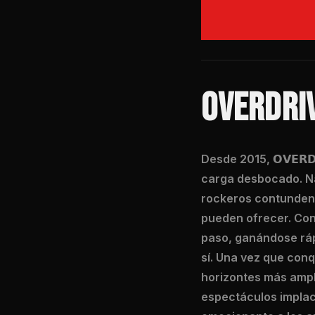
OVERDRI
Desde 2015, 𝗢𝗩𝗘𝗥
carga desbocado. Nac
rockeros contundente
pueden ofrecer. Con
paso, ganándose ráp
sí. Una vez que conq
horizontes más ampl
espectáculos implacabl