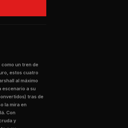
os como un tren de
uro, estos cuatro
arshall al máximo
a escenario a su
onvertidos) tras de
o la mira en
lá. Con
 cruda y