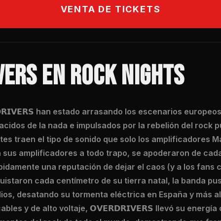
VENTA DE TICKETS
VERS EN ROCK NIGHTS
𝗗𝗥𝗜𝗩𝗘𝗥𝗦 han estado arrasando los escenarios europe
idos de la nada e impulsados ​​por la rebelión del rock p
s traen el tipo de sonido que solo los amplificadores M
 sus amplificadores a todo trapo, se apoderaron de cad
idamente una reputación de dejar el caos (y a los fans c
uistaron cada centímetro de su tierra natal, la banda pus
ios, desatando su tormenta eléctrica en España y más al
es y de alto voltaje, 𝗢𝗩𝗘𝗥𝗗𝗥𝗜𝗩𝗘𝗥𝗦 llevó su energía