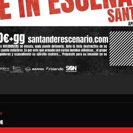
TE
0€