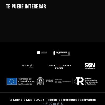
VERANO MIX IBIZA SOUND POR DISCO FLASH
SANTUARIO
STONE FOUNDATION
EL RODEO – FESTIVAL DE AMERICANA
TE PUEDE INTERESAR
VER EVENTO →
VER EVENTO →
VER EVENTO →
VER EVENTO →
El Silencio Music 2026 | Todos los derechos reservados