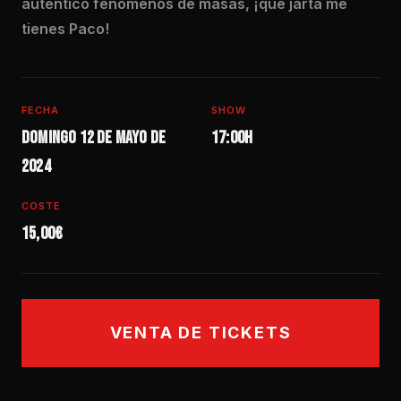
auténtico fenómenos de masas, ¡que jartá me
tienes Paco!
FECHA
SHOW
Domingo 12 de mayo de
17:00h
2024
COSTE
15,00€
VENTA DE TICKETS
SÁB 05 SEP — 21:30H
SÁB 08 AGO — 19H
JUE 10 SEP — 20:30H
VIE 11 SEP — 20:30H
IRON MAIDEN SOMEWHERE IN TIME LIVE POR