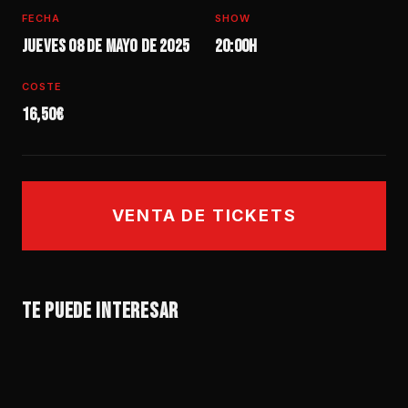
FECHA
SHOW
Jueves 08 de mayo de 2025
20:00h
COSTE
16,50€
VENTA DE TICKETS
SÁB 05 SEP — 21:30H
SÁB 08 AGO — 19H
JUE 10 SEP — 20:30H
VIE 11 SEP — 20:30H
IRON MAIDEN SOMEWHERE IN TIME LIVE POR
VERANO MIX IBIZA SOUND POR DISCO FLASH
SANTUARIO
STONE FOUNDATION
EL RODEO – FESTIVAL DE AMERICANA
TE PUEDE INTERESAR
VER EVENTO →
VER EVENTO →
VER EVENTO →
VER EVENTO →