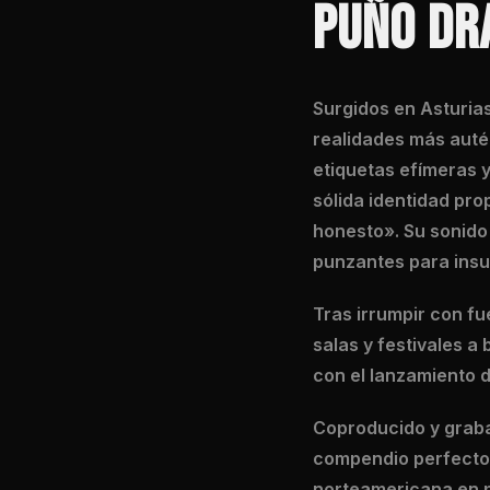
PUÑO DR
Surgidos en Asturia
realidades más autén
etiquetas efímeras 
sólida identidad pro
honesto». Su sonido 
punzantes para insu
Tras irrumpir con f
salas y festivales a 
con el lanzamiento 
Coproducido y grabad
compendio perfecto 
norteamericana en p