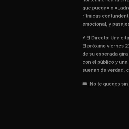
que pueda» o «Ladra
rítmicas contundente
emocional, y pasaje
⚡ El Directo: Una cit
El próximo viernes 
de su esperada gira 
con el público y una
suenan de verdad, co
🎟️ ¡No te quedes si