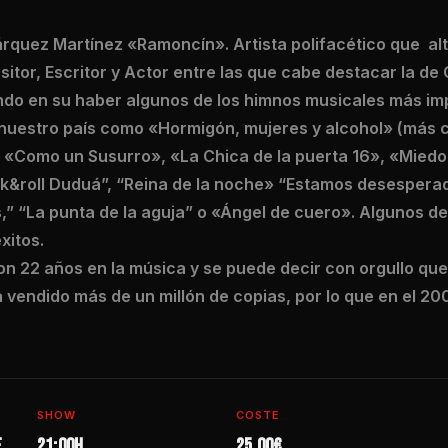
rquez Martínez «Ramoncín». Artista polifacético que al
tor, Escritor y Actor entre las que cabe destacar la de
do en su haber algunos de los himnos musicales más imp
e nuestro país como «Hormigón, mujeres y alcohol» (más
), «Como un Susurro», «La Chica de la puerta 16», «Miedo
ck&roll Duduá”, “Reina de la noche» “Estamos desespera
 “La punta de la aguja” o «Ángel de cuero». Algunos de 
xitos.
n 22 años en la música y se puede decir con orgullo que
vendido más de un millón de copias, por lo que en el 20
SHOW
COSTE
e
21:00h
25,00€