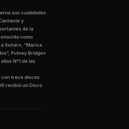
terna sus cualidades
 Cantante y
ortantes de la
 conocida como
 a Soñar», “Marica
dos”, Putney Bridge»
ellos Nº1 de las
 con trece discos
06 recibió un Disco