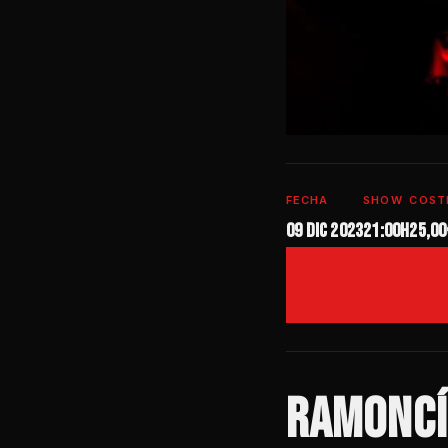
FECHA
SHOW
COST
09 dic 2023
21:00h
25,00
RAMONC