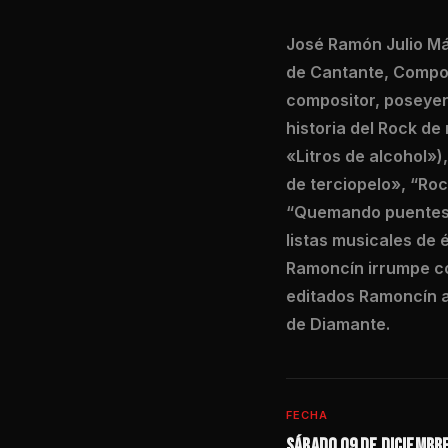
José Ramón Julio Má
de Cantante, Composi
compositor, poseyen
historia del Rock d
«Litros de alcohol»
de terciopelo», “Ro
“Quemando puentes,”
listas musicales de é
Ramoncín irrumpe co
editados Ramoncín a 
de Diamante.
FECHA
Sábado 09 de diciembr