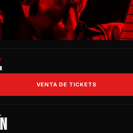
E
€
VENTA DE TICKETS
ÍN