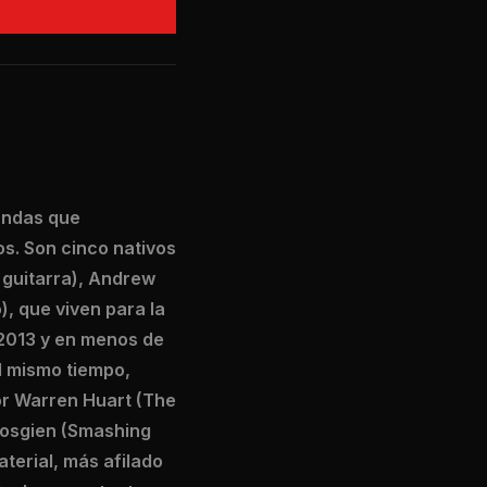
bandas que
s. Son cinco nativos
y guitarra), Andrew
), que viven para la
 2013 y en menos de
l mismo tiempo,
or Warren Huart (The
 Vosgien (Smashing
terial, más afilado