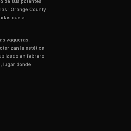
ido de sus potentes
n las “Orange County
ndas que a
sas vaqueras,
terizan la estética
ublicado en febrero
s, lugar donde