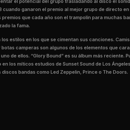
centar el potencial del grupo trasladando al disco el son
13 cuando ganaron el premio al mejor grupo de directo e
 premios que cada año son el trampolín para muchas ba
zado la fama.
on los estilos en los que se cimentan sus canciones. Cami
botas camperas son algunos de los elementos que carac
 uno de ellos. “Glory Bound” es su álbum más reciente. P
o en los míticos estudios de Sunset Sound de Los Ángele
 discos bandas como Led Zeppelin, Prince o The Doors.