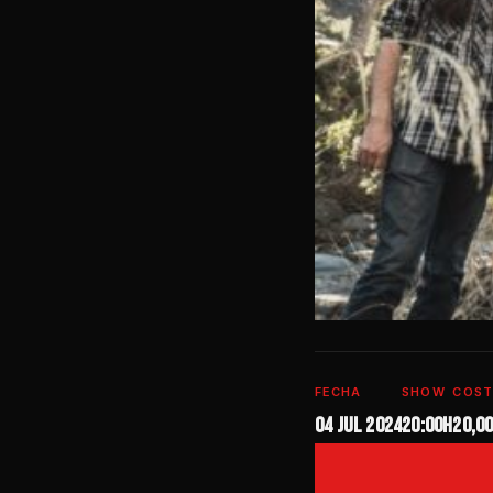
FECHA
SHOW
COST
04 jul 2024
20:00h
20,0