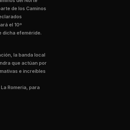
aminos del Norte
parte de los Caminos
declarados
ará el 10º
de dicha efeméride.
ción, la banda local
andra que actúan por
mativas e increíbles
 La Romeria, para