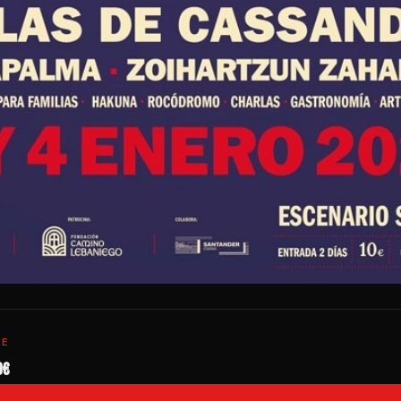
TE
0€