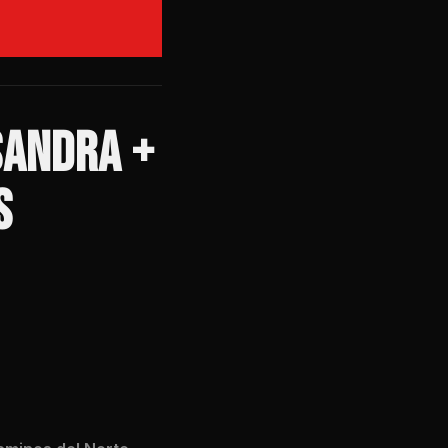
SANDRA +
S