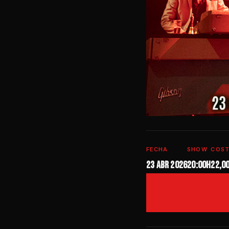
FECHA
SHOW
COS
23 abr 2026
20:00h
22,0