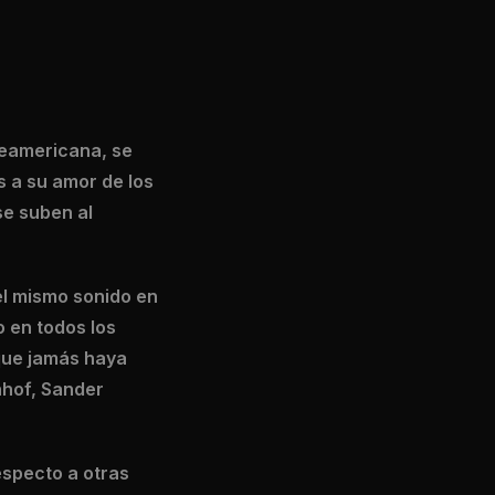
teamericana, se
 a su amor de los
se suben al
el mismo sonido en
 en todos los
 que jamás haya
nhof, Sander
especto a otras