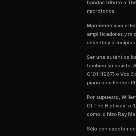
bandas tributo a Th
micrófonos.
Mantienen vivo el l
amplificadores y mic
sesenta y principios
Ser una auténtica ba
también su bajista.
G101 (1967) o Vox C
piano bajo Fender Rh
Por supuesto, Wille
Of The Highway’ o ‘L
como lo hizo Ray Ma
Sólo con exactament