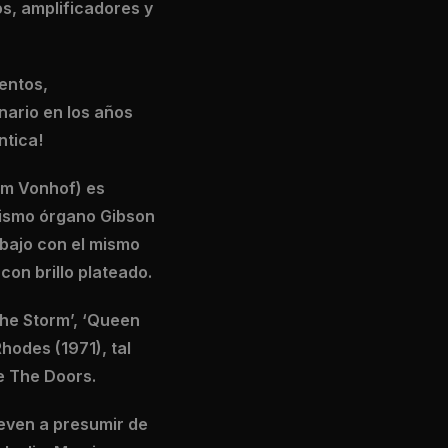
s, amplificadores y
entos,
nario en los años
ntica!
lem Vonhof) es
 mismo órgano Gibson
 bajo con el mismo
on brillo plateado.
The Storm’, ‘Queen
hodes (1971), tal
e The Doors.
even a presumir de