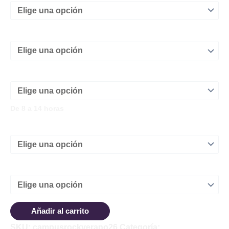
¿Cuántas semanas van a ir al campus?
*
Madrugadores (Elige el numero de hermanos)
*
De 8 a 14 horas
¿Comen en el Campus? Comida traida de casa...
*
Elige la Semana
*
Inscripción
Añadir al carrito
Campus
SKU:
campusrockverano26
Categoría:
campus