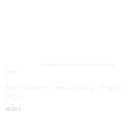
Inicio
/
campus
/ Inscripción Campus Rock Verano
2026
campus
Inscripción Campus Rock Verano
2026
80,00
€
¿Cuantos hermanos acuden al campus?
*