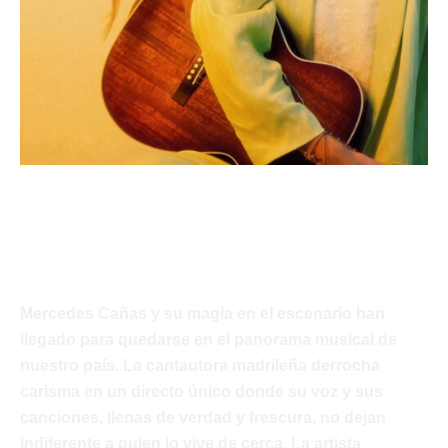
Mercedes Cañas
Javi Palacios
Mercedes Cañas y su magia en el escenario han
llegado para quedarse en el panorama musical de
nuestro país. La cantautora madrileña derrocha
carisma en un directo único donde su voz y sus
canciones, llenas de verdad y frescura, no dejan
indiferente a quien lo vive de cerca. La artista