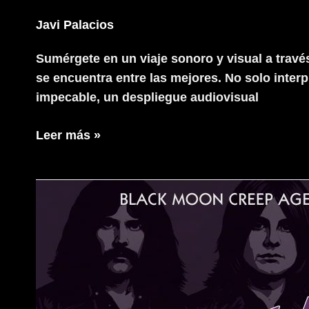
Javi Palacios
Sumérgete en un viaje sonoro y visual a travé
se encuentra entre las mejores. No solo interp
impecable, un despliegue audiovisual
The
Leer más »
Other
Side
–
Pink
Floyd
Live
Experience