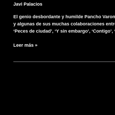
Javi Palacios
El genio desbordante y humilde Pancho Varona 
y algunas de sus muchas colaboraciones entre 
‘Peces de ciudad’, ‘Y sin embargo’, ‘Contigo’,
Pancho
Leer más »
Varona
Gira
punto
y
seguido
40
Aniversario