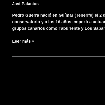
Javi Palacios
Pedro Guerra nació en Güímar (Tenerife) el 2
conservatorio y a los 16 años empezó a actua
grupos canarios como Taburiente y Los Saba
Pedro
Leer más »
Guerra
Ciclo
AUTORes