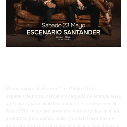
The Chulos
Javi Palacios
¡Bienvenidos al show de The Chulos! Una
experiencia única, cercana y cargada de energía en la
que seréis parte vital del concierto. Lo nuestro es el
Rock’n’Roll y no nos andamos con tonterías, ¡así que
preparaos para cantar, bailar y sudar! Hagamos un
trato: nosotros nos dejamos la piel en el escenario ¡y