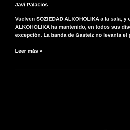
Javi Palacios
Vuelven SOZIEDAD ALKOHOLIKA a la sala, y es
ALKOHOLIKA ha mantenido, en todos sus disco
excepción. La banda de Gasteiz no levanta el p
Soziedad
Leer más »
Alkoholika
+
Bala