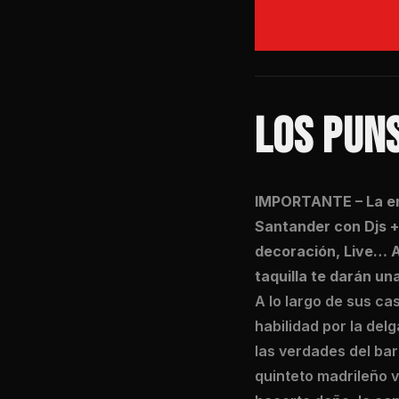
LOS PUNS
IMPORTANTE – La en
Santander con Djs + 
decoración, Live… Al
taquilla te darán un
A lo largo de sus c
habilidad por la del
las verdades del bar
quinteto madrileño 