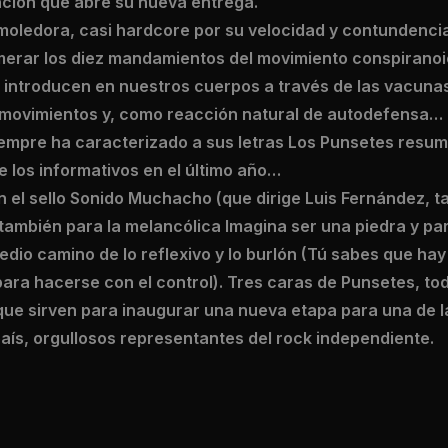
nción que abre su nueva entrega.
moledora, casi hardcore por su velocidad y contundencia
erar los diez mandamientos del movimiento conspiranoi
 introducen en nuestros cuerpos a través de las vacunas,
 movimientos y, como reacción natural de autodefensa…
iempre ha caracterizado a sus letras Los Punsetes resu
e los informativos en el último año…
n el sello Sonido Muchacho (que dirige Luis Fernández, ta
también para la melancólica Imagina ser una piedra y pa
edio camino de lo reflexivo y lo burlón (Tú sabes que hay 
para hacerse con el control). Tres caras de Punsetes, tod
, que sirven para inaugurar una nueva etapa para una de 
aís, orgullosos representantes del rock independiente.