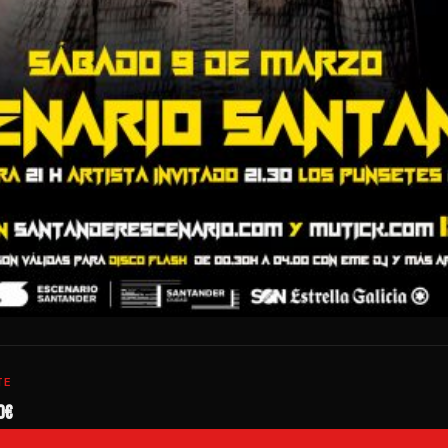
TE
0€