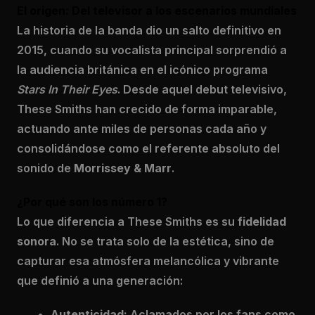
El origen: Del televisor a los escenarios mundiales
La historia de la banda dio un salto definitivo en
2015, cuando su vocalista principal sorprendió a
la audiencia británica en el icónico programa
Stars In Their Eyes
. Desde aquel debut televisivo,
These Smiths han crecido de forma imparable,
actuando ante miles de personas cada año y
consolidándose como el referente absoluto del
sonido de
Morrissey & Marr
.
¿Por qué son los número 1?
Lo que diferencia a These Smiths es su
fidelidad
sonora
. No se trata solo de la estética, sino de
capturar esa atmósfera melancólica y vibrante
que definió a una generación:
Autenticidad:
Aclamados por los fans como