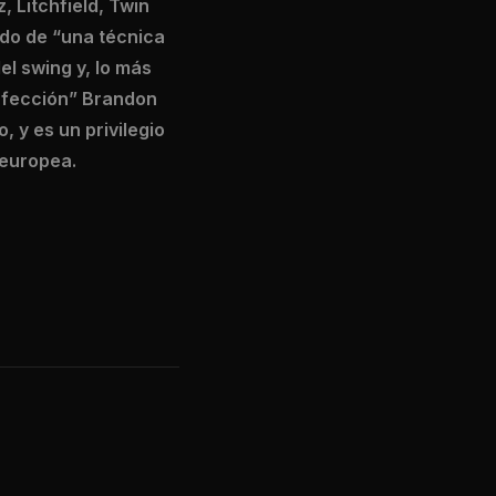
 Litchfield, Twin
ado de “una técnica
l swing y, lo más
erfección” Brandon
, y es un privilegio
 europea.