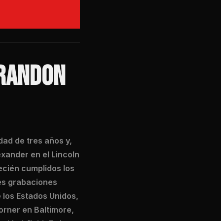
BRANDON
dad de tres años y,
exander en el Lincoln
ecién cumplidos los
res grabaciones
 los Estados Unidos,
orner en Baltimore,