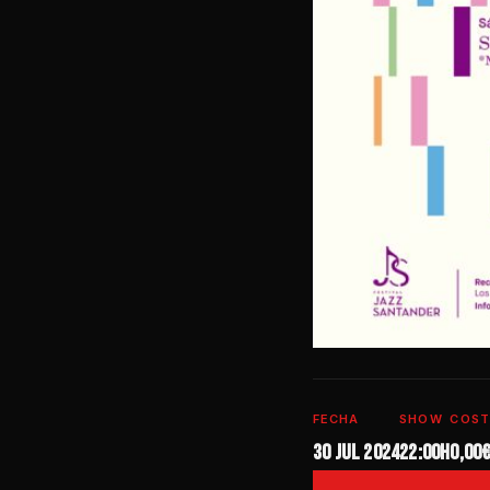
FECHA
SHOW
COST
30 jul 2024
22:00h
0,00