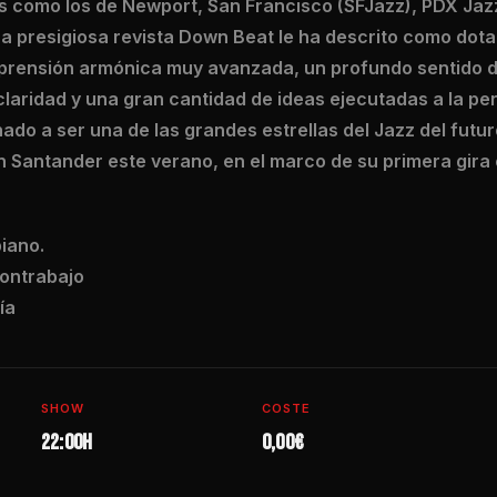
 como los de Newport, San Francisco (SFJazz), PDX Jazz,
La presigiosa revista Down Beat le ha descrito como dot
rensión armónica muy avanzada, un profundo sentido de
claridad y una gran cantidad de ideas ejecutadas a la p
ado a ser una de las grandes estrellas del Jazz del futuro
n Santander este verano, en el marco de su primera gira
iano.
ontrabajo
ía
SHOW
COSTE
22:00h
0,00€