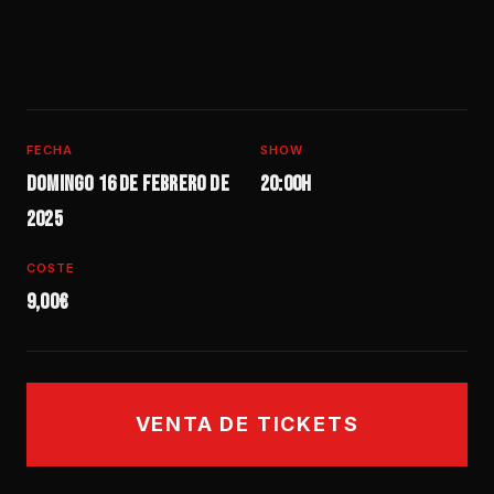
FECHA
SHOW
Domingo 16 de febrero de
20:00h
2025
COSTE
9,00€
VENTA DE TICKETS
SÁB 05 SEP — 21:30H
SÁB 08 AGO — 19H
JUE 10 SEP — 20:30H
VIE 11 SEP — 20:30H