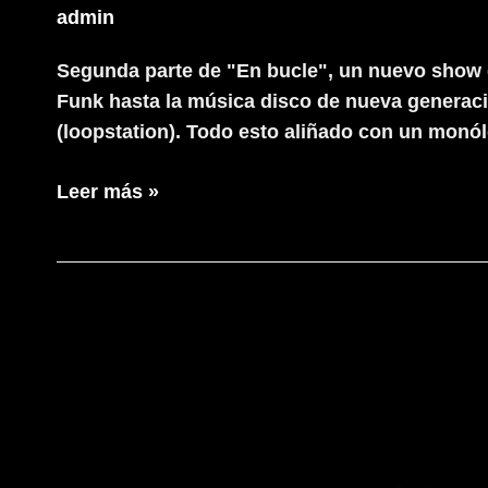
admin
Segunda parte de "En bucle", un nuevo show 
Funk hasta la música disco de nueva generació
(loopstation). Todo esto aliñado con un monó
GRISON
Leer más »
Beatbox
presenta
Re-
En
Bucle