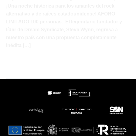
¡Una noche histórica para los amantes del rock
alternativo y de raíces estadounidense! AFORO
LIMITADO 100 personas. El legendario fundador y
líder de Dream Syndicate, Steve Wynn, regresa a
nuestro país con una propuesta completamente
inédita […]
Steve
Leer más »
Wynn
&
Chris
Cacavas