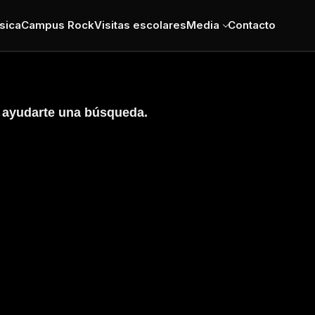
sica
Campus Rock
Visitas escolares
Media
Contacto
 ayudarte una búsqueda.