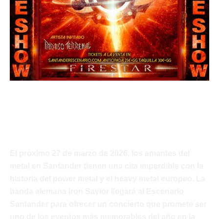
Iron Savior – 30 Anniversary Tour
Javi Palacios
El próximo 27 de marzo de 2026, los amantes del
metal en Santander tienen una cita imperdible con la
historia del power metal y el heavy metal europeo. La
banda alemana Iron Savior llegará al Escenario
Santander para ofrecer un concierto que promete ser
uno de los eventos más memorables del año en la