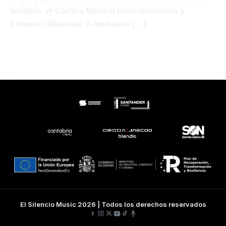
solitario. 🎶 Carrera Musical Descubrimiento y
Primeros Álbumes: A mediados […]
Joseph
Leer más »
Arthur
El Silencio Music 2026 | Todos los derechos reservados