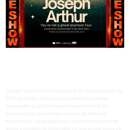
Joseph Arthur
Javi Palacios
Joseph Lyburn Arthur (nacido el 28 de septiembre de
1971 en Akron, Ohio) es un aclamado cantante,
compositor y artista visual estadounidense. Es
conocido por su distintiva mezcla de folk-rock
melancólico, letras poéticas y experimentación con
loops y pedales de distorsión en sus actuaciones en