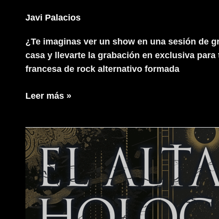
Javi Palacios
¿Te imaginas ver un show en una sesión de gra
casa y llevarte la grabación en exclusiva par
francesa de rock alternativo formada
Mad
Leer más »
Foxes
Live
Moon
River
Estudio