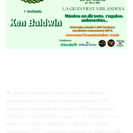
Fiesta San Patrick´s Day
Javi Palacios
☘️ ¡Celebra St. Patrick con nosotros! Música,
gastronomía y un viaje a Irlanda en juego ¿Te
quedaste con ganas de más tras la Oktoberfest?
¡Prepara tu outfit verde porque el 20 de marzo nos
vamos de viaje a Irlanda sin salir de Escenario
Santander! 🇮🇪 Queremos celebrar St. Patrick’s Day