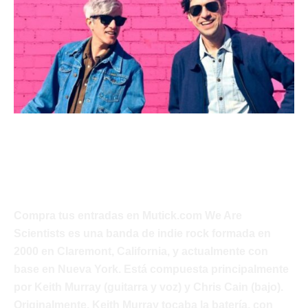
We Are Scientists
Javi Palacios
Compra tus entradas en Mutick.com We Are
Scientists es una banda de indie rock formada en
2000 en Claremont, California, y actualmente con
base en Nueva York. Está compuesta principalmente
por Keith Murray (guitarra y voz) y Chris Cain (bajo).
Originalmente, Keith Murray tocaba la batería, con