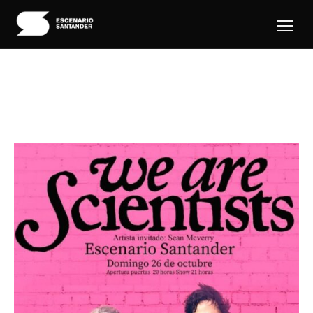
Ir
al
contenido
we are scientist