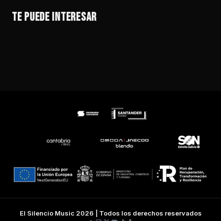
SANTUARIO
STONE FOUNDATION
EL RODEO – FESTIVAL DE AMERICANA
EL RODEO – FESTIVAL DE AMERICANA
TE PUEDE INTERESAR
VER EVENTO →
VER EVENTO →
VER EVENTO →
VER EVENTO →
El Silencio Music 2026 | Todos los derechos reservados