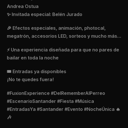
Andrea Ostua
✨ Invitada especial: Belén Jurado
🎉 Efectos especiales, animación, photocal,
megatrón, accesorios LED, sorteos y mucho más…
⚡ Una experiencia diseñada para que no pares de
bailar en toda la noche
🎟️ Entradas ya disponibles
¡No te quedes fuera!
#FuxionExperience #DelRememberAlPerreo
#EscenarioSantander #Fiesta #Música
#EntradasYa #Santander #Evento #NocheÚnica 🔥
🎶