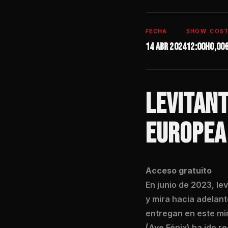
FECHA
SHOW
COS
14 abr 2024
12:00h
0,00
LEVITAN
EUROPEA 
Acceso gratuito
En junio de 2023, le
y mira hacia adelant
entregan en este min
(Ave Fénix) ha ido 