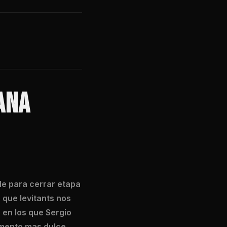
ANA
ble para cerrar etapa
 que levitants nos
 en los que Sergio
omento mas dulce