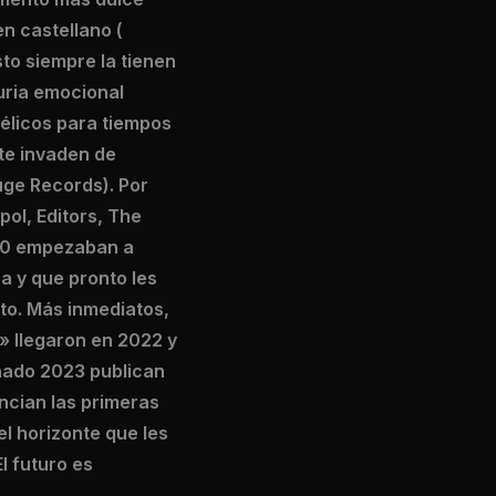
en castellano (
to siempre la tienen
uria emocional
bélicos para tiempos
te invaden de
uge Records). Por
ol, Editors, The
020 empezaban a
a y que pronto les
lto. Más inmediatos,
» llegaron en 2022 y
enado 2023 publican
uncian las primeras
l horizonte que les
l futuro es