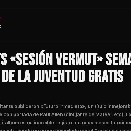
TE
€
TS «SESIÓN VERMUT» SEM
DE LA JUVENTUD GRATIS
vitants publicaron «Futuro Inmediato», un título inmejora
e con portada de Raúl Allen (dibujante de Marvel, etc). Lo
i-album es un increíble registro de unos meses heroicos
reconstruyendo un grupo aniquilado por el Covid en su m