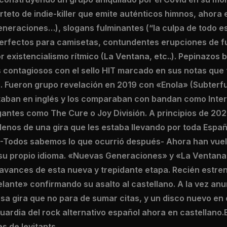
rteto de indie-killer que emite auténticos himnos, ahora 
neraciones…), slogans fulminantes (“la culpa de todo es
 perfectos para camisetas, contundentes erupciones de f
r existencialismo rítmico (La Ventana, etc..). Pepinazos 
 contagiosos con el sello HIT marcado en sus notas que 
. Fueron grupo revelación en 2019 con «Enola» (Subterf
aban en inglés y los comparaban con bandan como Interp
igantes como The Cure o Joy División. A principios de 2
llenos de una gira que les estaba llevando por toda Españ
a. -Todos sabemos lo que ocurrió después- Ahora han vue
su propio idioma. «Nuevas Generaciones» y «La Ventana
 avances de esta nueva y trepidante etapa. Recién estr
elante» confirmando su asalto al castellano. A la vez an
a gira que no para de sumar citas, y un disco nuevo en e
uardia del rock alternativo español ahora en castellano.E
es de levitants.