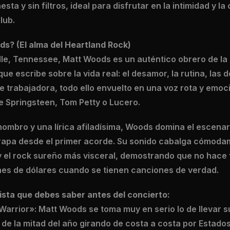
sta y sin filtros, ideal para disfrutar en la intimidad y l
lub.
s? (El alma del Heartland Rock)
lle, Tennessee, Matt Woods es un auténtico obrero de la
e escribe sobre la vida real: el desamor, la rutina, las d
ase trabajadora, todo ello envuelto en una voz rota y emo
 Springsteen, Tom Petty o Lucero.
hombro y una lírica afiladísima, Woods domina el escena
trapa desde el primer acorde. Su sonido cabalga cómoda
y el rock sureño más visceral, demostrando que no hace 
nes de dólares cuando se tienen canciones de verdad.
ista que debes saber antes del concierto:
arrior»: Matt Woods se toma muy en serio lo de llevar s
de la mitad del año girando de costa a costa por Estado