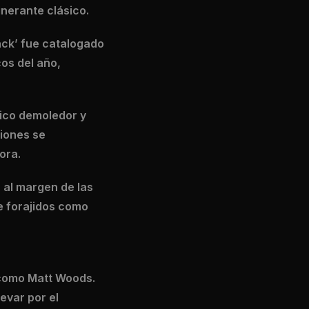
inerante clásico.
ack’ fue catalogado
os del año,
ico demoledor y
iones se
ora.
 al margen de las
e forajidos como
 como Matt Woods.
evar por el