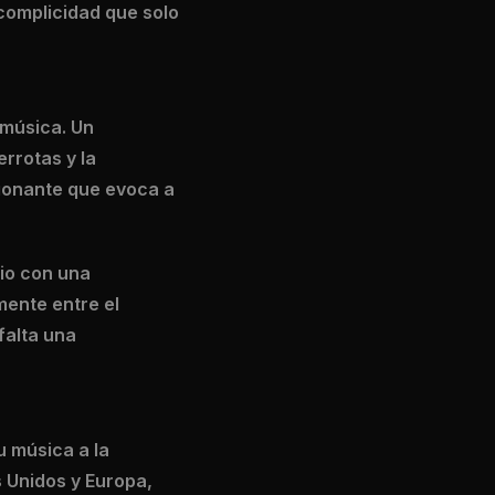
a complicidad que solo
 música. Un
errotas y la
cionante que evoca a
rio con una
mente entre el
falta una
u música a la
s Unidos y Europa,