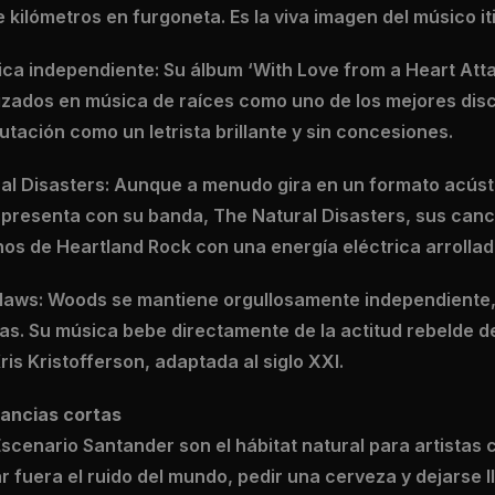
kilómetros en furgoneta. Es la viva imagen del músico it
ica independiente: Su álbum ‘With Love from a Heart Att
izados en música de raíces como uno de los mejores disc
tación como un letrista brillante y sin concesiones.
al Disasters: Aunque a menudo gira en un formato acúst
presenta con su banda, The Natural Disasters, sus canc
os de Heartland Rock con una energía eléctrica arrollad
utlaws: Woods se mantiene orgullosamente independiente,
as. Su música bebe directamente de la actitud rebelde d
is Kristofferson, adaptada al siglo XXI.
tancias cortas
Escenario Santander son el hábitat natural para artistas
 fuera el ruido del mundo, pedir una cerveza y dejarse ll