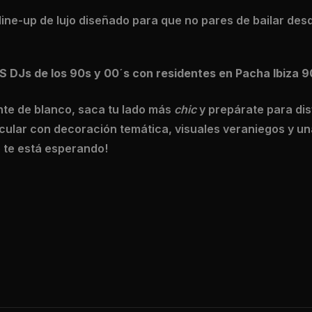
ine-up de lujo diseñado para que no pares de bailar desd
 DJs de los 90s y 00´s con residentes en Pacha Ibiza 9
te de blanco, saca tu lado más
chic
y prepárate para dis
ular con decoración temática, visuales veraniegos y un
o te está esperando!