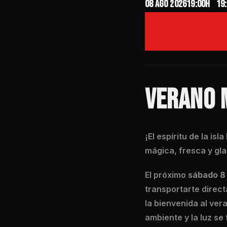
08 ago 2026
19:00H
19
VERANO M
¡El espíritu de la i
mágica, fresca y gl
El próximo
sábado 8
transportarte direct
la bienvenida al ve
ambiente y la luz se