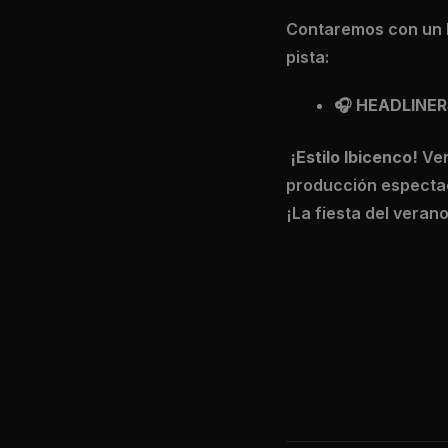
Contaremos con un l
pista:
🎧
HEADLINERS
¡Estilo Ibicenco!
Ven
producción espectac
¡La fiesta del veran