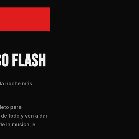
CO FLASH
a la noche más
leto para
 de todo y ven a dar
e la música, el