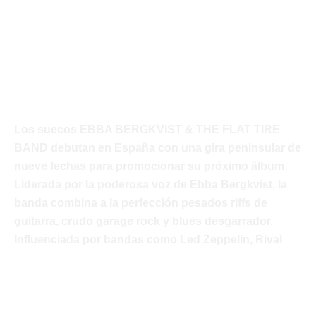
Ebba Bergkvist & The Flat Tire
Band en Rock Nights Vol.2
Javi Palacios
Los suecos EBBA BERGKVIST & THE FLAT TIRE
BAND debutan en España con una gira peninsular de
nueve fechas para promocionar su próximo álbum.
Liderada por la poderosa voz de Ebba Bergkvist, la
banda combina a la perfección pesados riffs de
guitarra, crudo garage rock y blues desgarrador.
Influenciada por bandas como Led Zeppelin, Rival
Ebba
Leer más »
Bergkvist
&